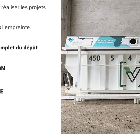
éaliser les projets
s l’empreinte
omplet du dépôt
ON
RE